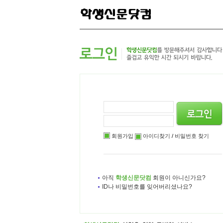
본
메
하
문
인
위
으
메
메
로
뉴
뉴
바
로
로
로
바
바
가
로
로
기
가
가
기
기
회원가입
아이디찾기
/
비밀번호 찾기
아직
학생신문닷컴
회원이 아니신가요?
ID나 비밀번호를 잊어버리셨나요?