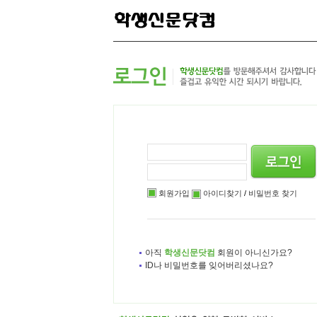
본
메
하
문
인
위
으
메
메
로
뉴
뉴
바
로
로
로
바
바
가
로
로
기
가
가
기
기
회원가입
아이디찾기
/
비밀번호 찾기
아직
학생신문닷컴
회원이 아니신가요?
ID나 비밀번호를 잊어버리셨나요?