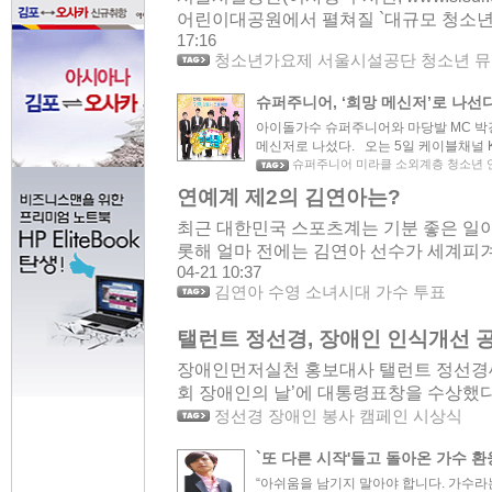
어린이대공원에서 펼쳐질 `대규모 청소년 문
17:16
청소년가요제 서울시설공단 청소년 뮤
슈퍼주니어, ‘희망 메신저’로 나선
아이돌가수 슈퍼주니어와 마당발 MC 박
메신저로 나섰다. 오는 5일 케이블채널 KB
슈퍼주니어 미라클 소외계층 청소년 
연예계 제2의 김연아는?
최근 대한민국 스포츠계는 기분 좋은 일이
롯해 얼마 전에는 김연아 선수가 세계피겨
04-21 10:37
김연아 수영 소녀시대 가수 투표
탤런트 정선경, 장애인 인식개선 
장애인먼저실천 홍보대사 탤런트 정선경씨
회 장애인의 날’에 대통령표창을 수상했다. 지
정선경 장애인 봉사 캠페인 시상식
`또 다른 시작'들고 돌아온 가수 환
“아쉬움을 남기지 말아야 합니다. 가수라