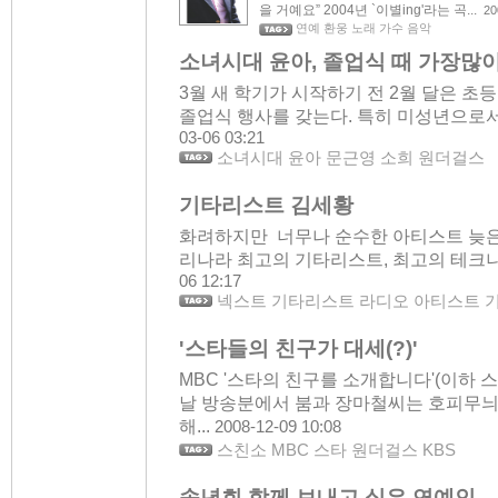
을 거예요” 2004년 `이별ing'라는 곡...
20
연예 환웅 노래 가수 음악
소녀시대 윤아, 졸업식 때 가장많이
3월 새 학기가 시작하기 전 2월 달은 
졸업식 행사를 갖는다. 특히 미성년으로서의
03-06 03:21
소녀시대 윤아 문근영 소희 원더걸스
기타리스트 김세황
화려하지만 너무나 순수한 아티스트 늦은
리나라 최고의 기타리스트, 최고의 테크니
06 12:17
넥스트 기타리스트 라디오 아티스트 
'스타들의 친구가 대세(?)'
MBC '스타의 친구를 소개합니다'(이하 스
날 방송분에서 붐과 장마철씨는 호피무늬
해...
2008-12-09 10:08
스친소 MBC 스타 원더걸스 KBS
송년회 함께 보내고 싶은 연예인