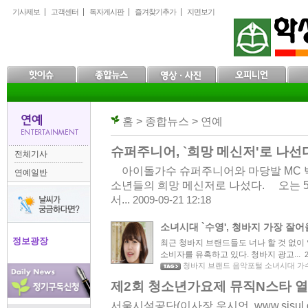
본
메
하
기사제보
고객센터
독자게시판
즐겨찾기추가
지면보기
문
인
위
으
메
메
로
뉴
뉴
바
로
로
로
바
바
가
로
로
기
가
가
기
기
홈 > 종합뉴스 > 연예
슈퍼주니어, `희망 메신저'로 나선
전체기사
아이돌가수 슈퍼주니어와 마당발 MC 박
연예일반
소년들의 희망 메신저로 나섰다. 오는 
서...
2009-09-21 12:18
소녀시대 `수영', 청바지 가장 잘
정보광장
최근 청바지 브랜드들도 너나 할 것 없이
소비자를 유혹하고 있다. 청바지 광고...
청바지 브랜드 음악포털 소녀시대 가
제2회 청소년가요제 뮤직N스타 
서울시설공단(이사장 우시언, www.sisul.o