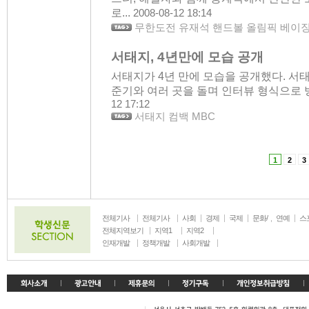
로...
2008-08-12 18:14
무한도전 유재석 핸드볼 올림픽 베이
서태지, 4년만에 모습 공개
서태지가 4년 만에 모습을 공개했다. 서
준기와 여러 곳을 돌며 인터뷰 형식으로 방송
12 17:12
서태지 컴백 MBC
1
2
3
전체기사
전체기사
사회
경제
국제
문화/
연예
스
생활
전체지역보기
지역1
지역2
인재개발
정책개발
사회개발