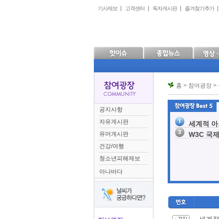
본
메
하
기사제보
고객센터
독자게시판
즐겨찾기추가
문
인
위
으
메
메
로
뉴
뉴
바
로
로
로
바
바
가
로
로
기
가
가
기
기
홈 > 참여광장 >
공지사항
자유게시판
세계적 아트
유머게시판
W3C 국제
건강/여행
청소년피해제보
아나바다