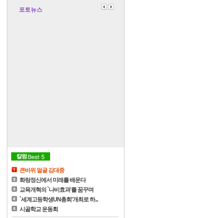
포토뉴스
큰바위 얼굴 김대중
화랑정신에서 미래를 배운다
교육개혁의 `나비효과'를 꿈꾸며
`세계고등학생UN총회'개최로 하...
시골학교 운동회