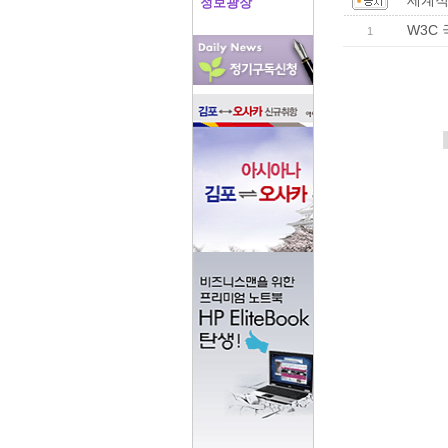
세계적
정보광장
W3C
1