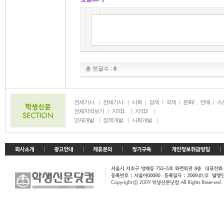
총 덧글수 :
0
전체기사
전체기사
사회
경제
국제
문화/
연예
스
생활
전체지역보기
지역1
지역2
인재개발
정책개발
사회개발