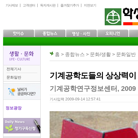
본
메
하
기사제보
고객센터
독자게시판
즐겨찾기추가
지면보기
문
인
위
으
메
메
로
뉴
뉴
바
로
로
로
바
바
가
로
로
기
가
가
기
기
홈 > 종합뉴스 > 문화/생활 > 문화일반
전체기사
기계공학도들의 상상력이 
문화일반
기계공학연구정보센터, 2009
기사입력 2009-09-14 12:57:41
정보광장